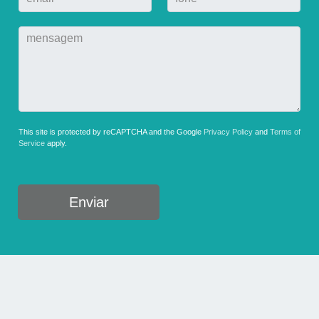
-
o
*
m
n
M
a
e
e
i
*
n
l
s
*
a
g
e
m
This site is protected by reCAPTCHA and the Google
Privacy Policy
and
Terms of
Service
apply.
*
Enviar