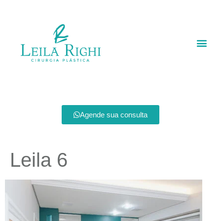
Agende sua consulta
Leila 6