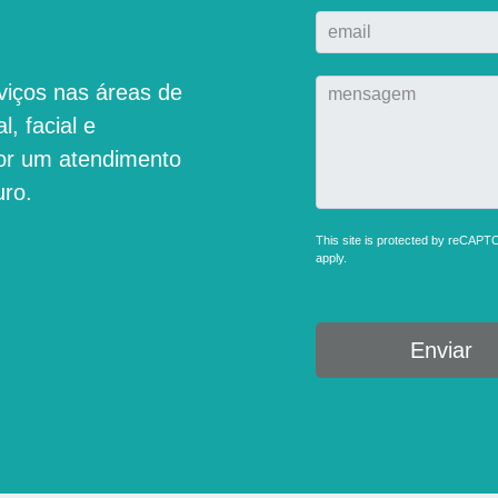
viços nas áreas de
l, facial e
por um atendimento
uro.
This site is protected by reCAP
apply.
Enviar