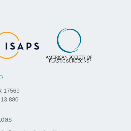
o
R 17569
 13.880
adas