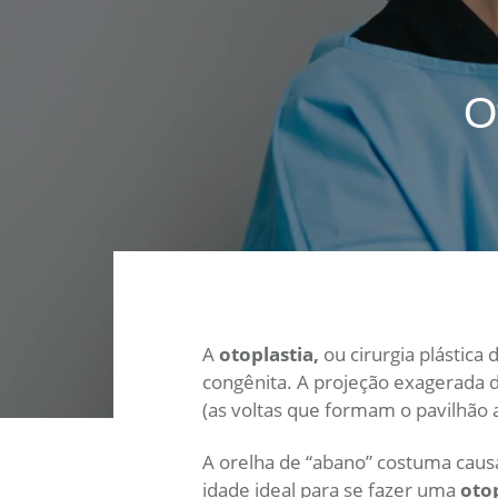
O
A
otoplastia,
ou cirurgia plástica
congênita. A projeção exagerada d
(as voltas que formam o pavilhão 
A orelha de “abano” costuma causa
idade ideal para se fazer uma
otop