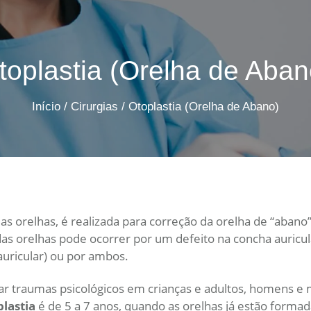
toplastia (Orelha de Aban
Início
/
Cirurgias
/
Otoplastia (Orelha de Abano)
 das orelhas, é realizada para correção da orelha de “aba
as orelhas pode ocorrer por um defeito na concha auricul
auricular) ou por ambos.
r traumas psicológicos em crianças e adultos, homens e 
lastia
é de 5 a 7 anos, quando as orelhas já estão forma