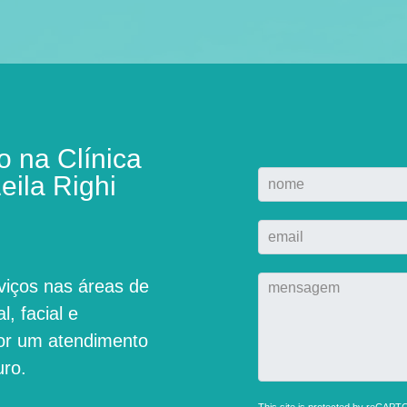
 na Clínica
eila Righi
viços nas áreas de
l, facial e
por um atendimento
uro.
This site is protected by reCAP