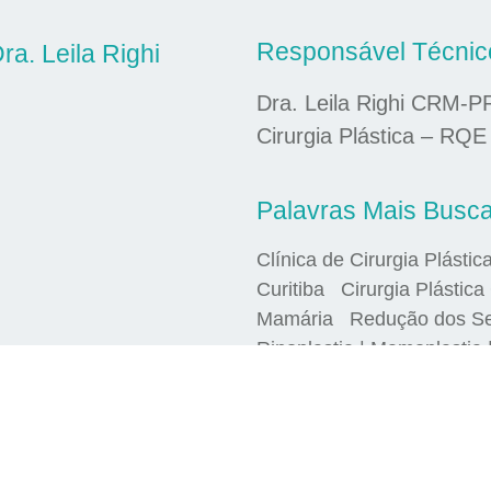
Responsável Técnic
ra. Leila Righi
Dra. Leila Righi CRM-P
Cirurgia Plástica – RQE
Palavras Mais Busc
Clínica de Cirurgia Plástic
Curitiba Cirurgia Plástica 
Mamária Redução dos Seio
Rinoplastia | Mamoplastia 
criação de sites conceitoideal.com.br