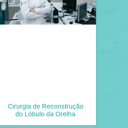
Cirurgia de Reconstrução
do Lóbulo da Orelha