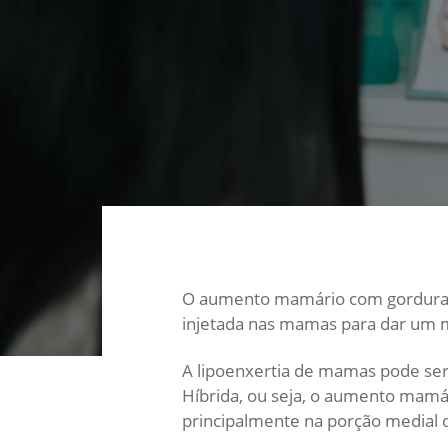
O aumento mamário com gordura é
injetada nas mamas para dar um
A lipoenxertia de mamas pode ser
Híbrida, ou seja, o aumento mamár
principalmente na porção medial 