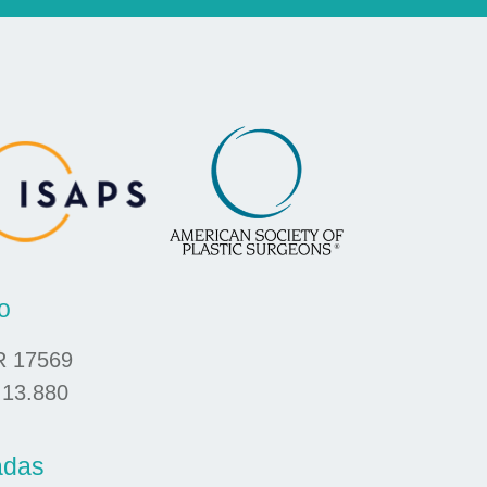
o
R 17569
 13.880
adas