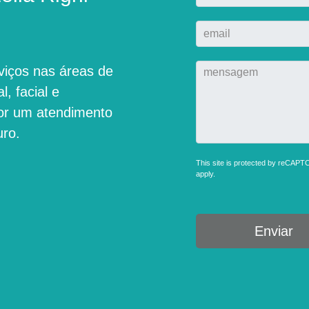
viços nas áreas de
l, facial e
por um atendimento
uro.
This site is protected by reCAP
apply.
Enviar