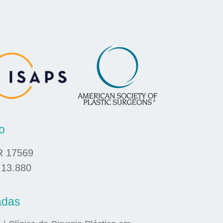
o
R 17569
 13.880
adas