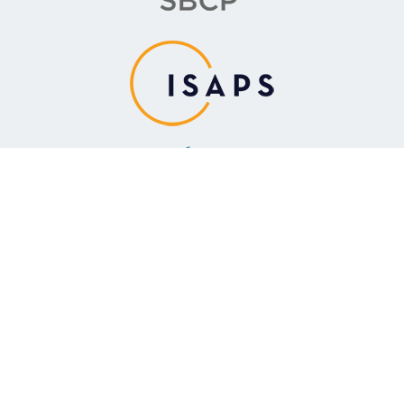
Responsável Técnico
Dra. Leila Righi CRM-PR 17569
Cirurgia Plástica – RQE 13.880