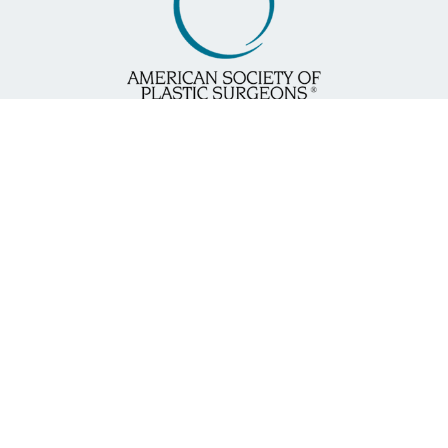
Responsável Técnico
Dra. Leila Righi CRM-PR 17569
Cirurgia Plástica – RQE 13.880
Palavras Mais Buscadas
Clínica de Cirurgia Plástica | Clínica de Cirurgia
Plástica em Curitiba Cirurgia Plástica Curitiba |
Prótese de Silicone | Prótese Mamária Redução dos
Seios | Lipo em Curitiba | Abdominoplastia Rinoplastia
| Mamoplastia | Otoplastia