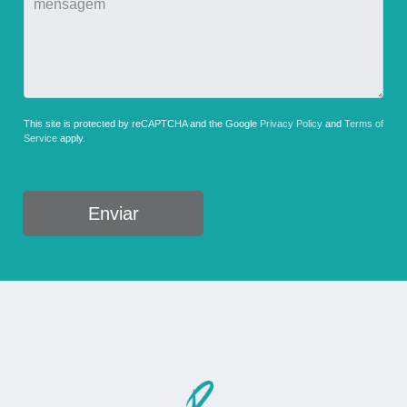
This site is protected by reCAPTCHA and the Google
Privacy Policy
and
Terms of
Service
apply.
Enviar