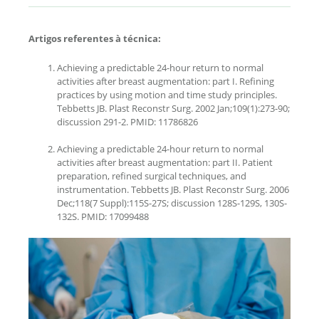
Artigos referentes à técnica:
Achieving a predictable 24-hour return to normal
activities after breast augmentation: part I. Refining
practices by using motion and time study principles.
Tebbetts JB. Plast Reconstr Surg. 2002 Jan;109(1):273-90;
discussion 291-2. PMID: 11786826
Achieving a predictable 24-hour return to normal
activities after breast augmentation: part II. Patient
preparation, refined surgical techniques, and
instrumentation. Tebbetts JB. Plast Reconstr Surg. 2006
Dec;118(7 Suppl):115S-27S; discussion 128S-129S, 130S-
132S. PMID: 17099488