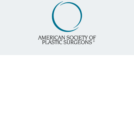
Responsável Técnico
Dra. Leila Righi CRM-PR 17569
Cirurgia Plástica – RQE 13.880
Palavras Mais Buscadas
Clínica de Cirurgia Plástica | Clínica de Cirurgia
Plástica em Curitiba Cirurgia Plástica Curitiba |
Prótese de Silicone | Prótese Mamária Redução dos